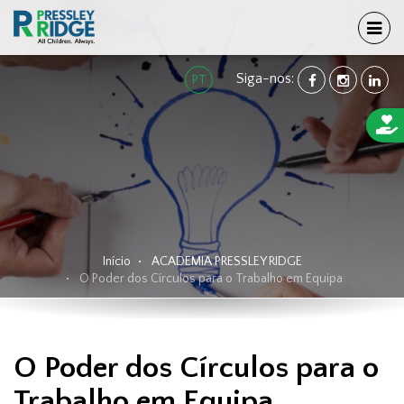
TOG
Siga-nos:
FACEBOOK
INSTAGRA
LINK
PT
Início
ACADEMIA PRESSLEY RIDGE
O Poder dos Círculos para o Trabalho em Equipa
O Poder dos Círculos para o
Trabalho em Equipa