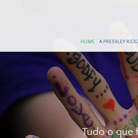
HOME
A PRESSLEY RID
A Nossa M
o o que for necessário para cr