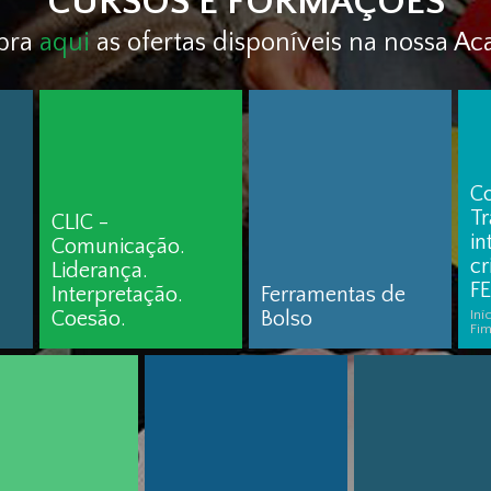
CURSOS E FORMAÇÕES
bra
aqui
as ofertas disponíveis na nossa A
C
T
CLIC -
i
Comunicação.
cr
Liderança.
F
Interpretação.
Ferramentas de
Coesão.
Bolso
Iní
Fim