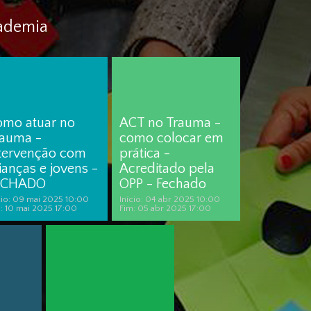
cademia
omo atuar no
ACT no Trauma -
rauma -
como colocar em
ntervenção com
prática -
ianças e jovens -
Acreditado pela
ECHADO
OPP - Fechado
cio: 09 mai 2025 10:00
Início: 04 abr 2025 10:00
: 10 mai 2025 17:00
Fim: 05 abr 2025 17:00