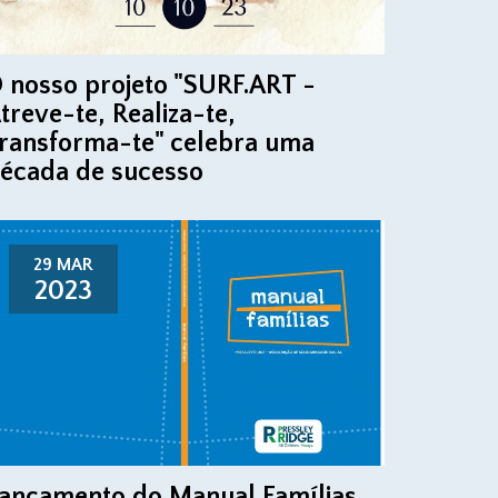
 nosso projeto "SURF.ART -
treve-te, Realiza-te,
ransforma-te" celebra uma
écada de sucesso
29 MAR
2023
ançamento do Manual Famílias