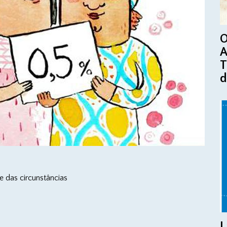
O
A
T
d
 das circunstâncias
L