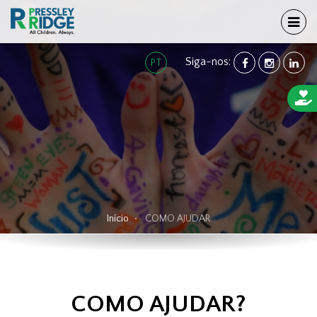
TOG
Siga-nos:
FACEBOOK
INSTAGRA
LINK
PT
Início
COMO AJUDAR
COMO AJUDAR?