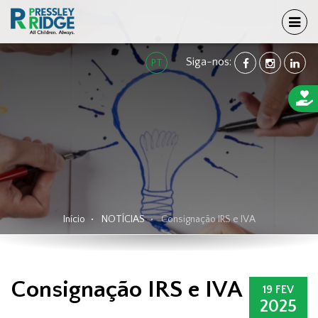
TOG
Siga-nos:
FACEBOOK
INSTAGRA
LINK
PT
Início
NOTÍCIAS
Consignação IRS e IVA
Consignação IRS e IVA
19 FEV
2025