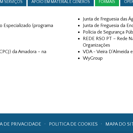
EM SERVIÇOS
APOIO EM MATERIAL E GÉNEROS
FORMAIS
OPE
Junta de Freguesia das Á
to Especializado (programa
Junta de Freguesia da En
Polícia de Segurança Pú
REDE RSO PT – Rede Nac
Organizações
(CPCJ) da Amadora – na
VDA - Vieira D'Almeida 
WyGroup
CA DE PRIVACIDADE
POLITICA DE COOKIES
MAPA DO SI