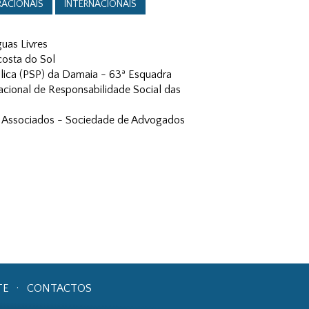
RACIONAIS
INTERNACIONAIS
guas Livres
costa do Sol
blica (PSP) da Damaia - 63ª Esquadra
ional de Responsabilidade Social das
e Associados - Sociedade de Advogados
TE
CONTACTOS