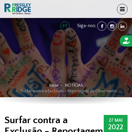
TOG
Siga-nos:
FACEBOOK
INSTAGRA
LINK
PT
Início
NOTÍCIAS
Surfar contra a Exclusão - Reportagem do Observador
Surfar contra a
27 MAI
2022
Exclusão - Reportagem